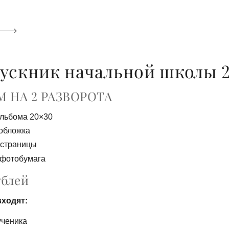
ускник начальной школы 
 НА 2 РАЗВОРОТА
альбома 20×30
обложка
 страницы
 фотобумага
ублей
входят:
ученика