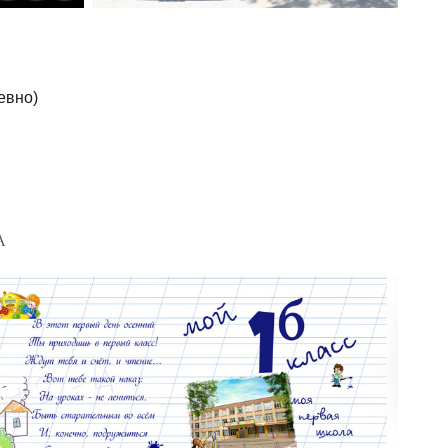
евно)
А